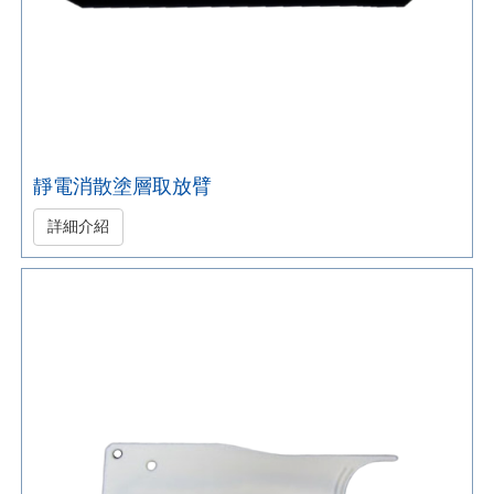
靜電消散塗層取放臂
詳細介紹